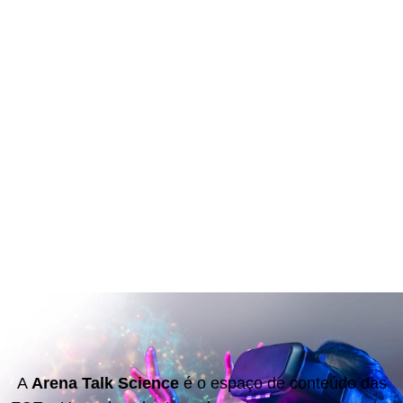
A
Arena Talk Science
é o espaço de conteúdo das