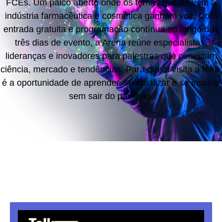
FCEs. Um palco aberto onde os temas que movem a
indústria farmacêutica e cosmética ganham voz. Com
entrada gratuita e programação contínua ao longo dos
três dias de evento, a Arena reúne especialistas,
lideranças e inovadores para palestras que conectam
ciência, mercado e tendências. Para quem visita a feira,
é a oportunidade de aprender, se atualizar e se inspirar
sem sair do pavilhão.